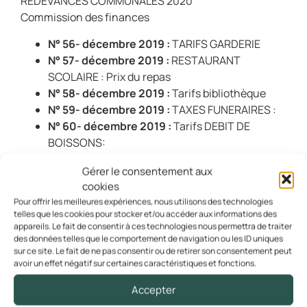
REDEVANCES COMMUNALES 2020
Commission des finances
N° 56- décembre 2019 :
TARIFS GARDERIE
N° 57- décembre 2019 :
RESTAURANT
SCOLAIRE : Prix du repas
N° 58- décembre 2019 :
Tarifs bibliothèque
N° 59- décembre 2019 :
TAXES FUNERAIRES :
N° 60- décembre 2019 :
Tarifs DEBIT DE
BOISSONS:
N° 61- décembre 2019 :
Tarifs DROITS PLACE :
Gérer le consentement aux
N° 62 – décembre 2019 :
Tarif emplacement
cookies
caravane
Pour offrir les meilleures expériences, nous utilisons des technologies
N° 63 – décembre 2019 :
TARIF BARRIERES DE
telles que les cookies pour stocker et/ou accéder aux informations des
SECURITE
appareils. Le fait de consentir à ces technologies nous permettra de traiter
des données telles que le comportement de navigation ou les ID uniques
N° 64 – décembre 2019 :
TARIFS
sur ce site. Le fait de ne pas consentir ou de retirer son consentement peut
PHOTOCOPIES
avoir un effet négatif sur certaines caractéristiques et fonctions.
N° 65 – décembre 2019 :
ALSH Cotisation
Accepter
annuelle et participation trajets
N° 66- décembre 2019 :
LOCATION DU FOYER