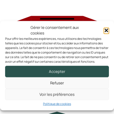
Restauration scolaire
Les raccordements en eau
Patrimoine naturel
Garderie
L’assainissement non collectif
LES SERVICES MUNICIPAUX
Patrimoine bâti
Services scolaires
Infrastructures municipales
ENVIRONNEMENT
Transports scolaires
Plan de lutte contre le Frelon Asiatique
Gérer le consentement aux
FINANCES
CULTURE & MÉDIATHÈQUE
cookies
Animaux
Budget communal 2026
Médiathèque
NOUVEL HABITANT
Pour offrir les meilleures expériences, nous utilisons des technologies
Elections Européennes
Budget communal 2025
telles que les cookies pour stocker et/ou accéder aux informations des
Nouvel Habitant Querriennois
appareils. Le fait de consentir à ces technologies nous permettra de traiter
Budget communal 2024
des données telles que le comportement de navigation ou les ID uniques
GESTION DES DÉCHETS
COMMERCES, ARTISANS & SCES
Budget communal 2023
sur ce site. Le fait de ne pas consentir ou de retirer son consentement peut
Traitement des déchets
avoir un effet négatif sur certaines caractéristiques et fonctions.
Nos Commerces, Artisans & Services
Budget communal 2022
Déchèteries
Accepter
Tri sélectif
SE RESTAURER
TRAVAUX & AMÉNAGEMENTS
Circuit de collecte
Cafés
Refuser
Travaux et Aménagements
Jours de collecte
Restaurants
Voir les préférences
Contrat de captation de Carbone
Traiteurs
NOS PUBLICATIONS
Politique de cookies
Les nouvelles de Querrien
ÉCONOMIE
SE LOGER
Lien accès panneau lumineux
Offres d’emploi