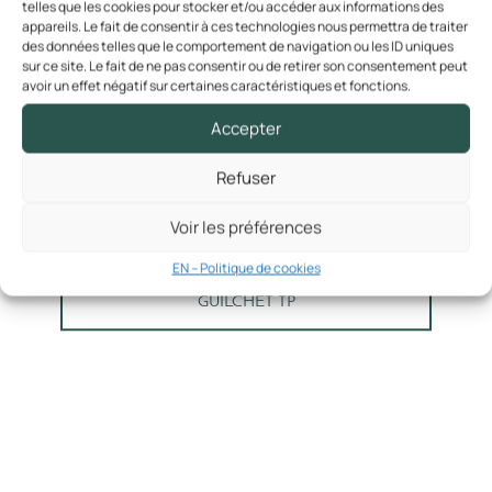
Certificat d’urbanisme
telles que les cookies pour stocker et/ou accéder aux informations des
appareils. Le fait de consentir à ces technologies nous permettra de traiter
Demande en ligne d’autorisation d’urbanisme
VIE ASSOCIATIVE
des données telles que le comportement de navigation ou les ID uniques
Déclaration préalable
sur ce site. Le fait de ne pas consentir ou de retirer son consentement peut
Listes des associations
avoir un effet négatif sur certaines caractéristiques et fonctions.
Permis de construire
Planning des réservations de salles
Permis d’aménager
Accepter
Tarifs des locations de salles
Refuser
SANTÉ
Pôle santé
Voir les préférences
Ti Ma Bro
EN – Politique de cookies
ACTION SOCIALE
GUILCHET TP
CCAS