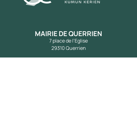
MAIRIE DE QUERRIEN
7 place de l’Eglise
29310 Querrien
Tél. :
02 98 71 34 21
Mail :
mairie@querrien.bzh
Mr. Le Maire et les élus sont disponibles
pour vous rencontrer sur rendez-vous.