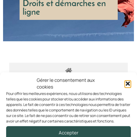
Maisons d’hôtes
Droits et démarches en
Gîtes
ligne
LA POSTE
La Poste de Querrien (Agence Postale Communale –
APC)
VIE ASSOCIATIVE
Listes des associations
Planning des réservations de salles
URBANISME ET HABITAT
Formulaire de Demande de Subv. 2026
Plan Local Urbanisme (PLUI)
Tarifs des locations de salles
Certificat d’urbanisme
Demande en ligne d’autorisation d’urbanisme
SANTÉ
Gérer le consentement aux
Déclaration préalable
Pôle santé
cookies
Permis de construire
Ti Ma Bro
Pour offrir les meilleures expériences, nous utilisons des technologies
Permis d’aménager
telles que les cookies pour stocker et/ou accéder aux informations des
appareils. Le fait de consentir à ces technologies nous permettra de traiter
ACTION SOCIALE
des données telles que le comportement de navigation ou les ID uniques
INFO RÉSEAUX
Objectifs du CCAS
Accueil particuliers
>
Étranger - Europe
>
Installation en
sur ce site. Le fait de ne pas consentir ou de retirer son consentement peut
Info Réseaux Electriques
avoir un effet négatif sur certaines caractéristiques et fonctions.
France d'une famille étrangère
Actualités du CCAS
Info Réseaux Voirie
Accepter
Info Réseaux Téléphoniques