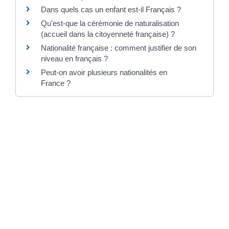
Dans quels cas un enfant est-il Français ?
Qu'est-que la cérémonie de naturalisation
(accueil dans la citoyenneté française) ?
Nationalité française : comment justifier de son
niveau en français ?
Peut-on avoir plusieurs nationalités en
France ?
Et aussi
Nationalité française
Étranger - Europe
Nom et prénom
Papiers - Citoyenneté - Élections
Agir en justice contre l'administration
Papiers - Citoyenneté - Élections
Naturalisation française par décret
Étranger - Europe
Nationalité française par mariage