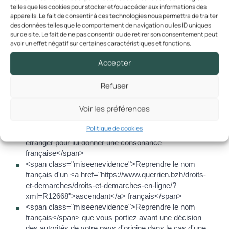
telles que les cookies pour stocker et/ou accéder aux informations des
Pour faciliter votre intégration, vous pouvez demander la
appareils. Le fait de consentir à ces technologies nous permettra de traiter
francisation de votre nom de famille et/ou de vos prénoms
des données telles que le comportement de navigation ou les ID uniques
sur ce site. Le fait de ne pas consentir ou de retirer son consentement peut
lorsque vous demandez <a
avoir un effet négatif sur certaines caractéristiques et fonctions.
href="https://www.querrien.bzh/droits-et-demarches/droits-
et-demarches-en-ligne/?xml=N111">l'acquisition de la
Accepter
nationalité française</a>.
Plusieurs possibilités existent pour la <span
Refuser
class="miseenevidence">francisation du nom</span> :
Voir les préférences
<span class="miseenevidence">Traduire votre nom s'il
peut l'être</span>
Politique de cookies
<span class="miseenevidence">Transformer votre nom
étranger pour lui donner une consonance
française</span>
<span class="miseenevidence">Reprendre le nom
français d'un <a href="https://www.querrien.bzh/droits-
et-demarches/droits-et-demarches-en-ligne/?
xml=R12668">ascendant</a> français</span>
<span class="miseenevidence">Reprendre le nom
français</span> que vous portiez avant une décision
des autorités de votre pays d'origine dans le cas d'une